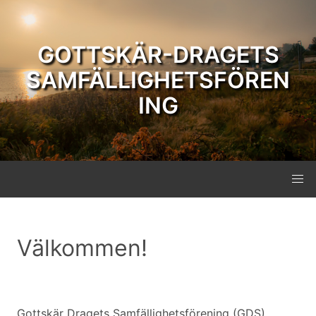
GOTTSKÄR-DRAGETS
SAMFÄLLIGHETSFÖREN
ING
Välkommen!
Gottskär Dragets Samfällighetsförening (GDS)